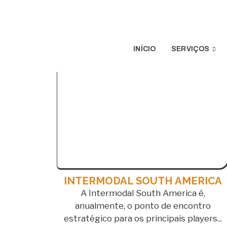
(11) 98502-2899
(11) 97986-082
INÍCIO
SERVIÇOS
INTERMODAL SOUTH AMERICA
A Intermodal South America é,
anualmente, o ponto de encontro
estratégico para os principais players...