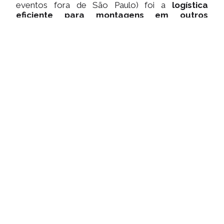
eventos fora de São Paulo) foi a
logística
eficiente para montagens em outros
estados
. Isso incluiu a garantia de que, desde o
transporte de materiais até a montagem e
desmontagem, tudo fosse executado com
máxima eficiência, pontualidade e impecabilidade,
independentemente da localização, assegurando
o sucesso do projeto em qualquer lugar.
Nossa Solução Abrangente:
Inovação,
Logística e Impacto no Coração do Setor.
Resultados Comprovados:
Impacto
Comprovado
“A Casanova realmente entende como
otimizar cada metro quadrado. Nosso
estande para a WGM Sistemas foi